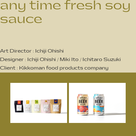
any time fresh soy
sauce
Art Director : Ichiji Ohishi
Designer : Ichiji Ohishi / Miki Ito / Ichitaro Suzuki
Client : Kikkoman food products company