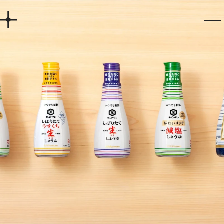
Home
Works
Story
Services
Company
Recruit
Contact