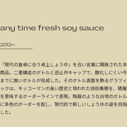
JP
/
EN
any time fresh soy sauce
Privacy Policy
2012〜
「現代の食卓に合う卓上しょうゆ」を合い言葉に開発された本
商品。二重構造のボトルと逆止弁キャップで、酸化しにくい今
までに無いボトルが完成した。そのボトル表面を飾るグラフィ
ックは、キッコーマンの長い歴史と培われた技術集積を、積層
を意味するボーダーラインで表現。陶器のような白地のボトル
に多色のボーダーを配し、現代的で新しいしょうゆの姿を目指
した。