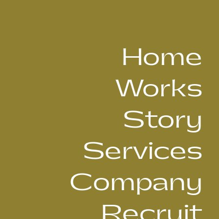
Home
Works
Story
Services
Company
Recruit