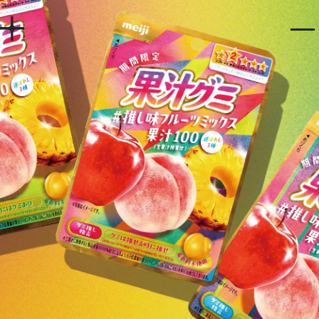
Home
Works
Story
Services
Company
Recruit
Contact