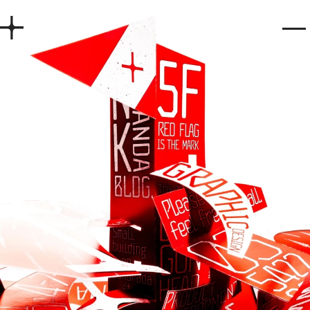
Home
Works
Story
Services
Company
Recruit
Contact