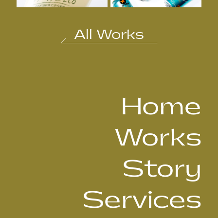
All Works
Home
Works
Story
Services