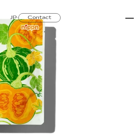
Home
JP
Contact
Works
Story
Services
Company
Recruit