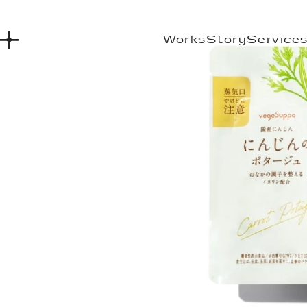
Works
Story
Service