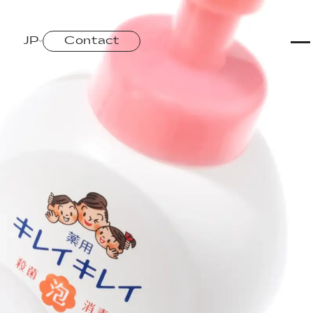
Home
JP
Contact
Works
Story
Services
Company
Recruit