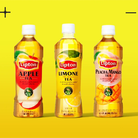
Home
Works
Story
Services
Company
Recruit
Contact