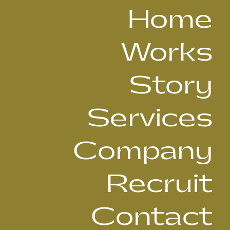
Home
Works
Story
Services
Company
Recruit
Contact